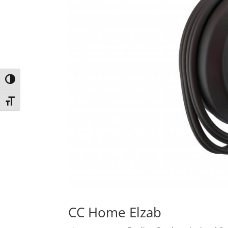
Toggle High Contrast
Toggle Font size
CC Home Elzab