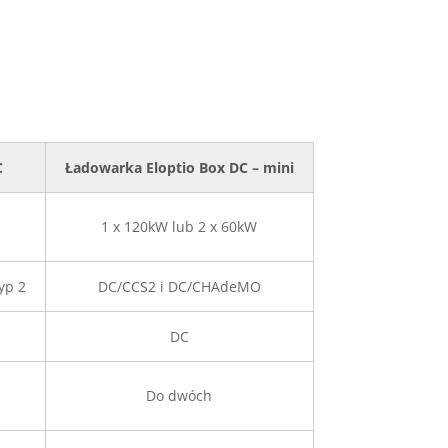
C
Ładowarka Eloptio Box DC – mini
1 x 120kW lub 2 x 60kW
yp 2
DC/CCS2 i DC/CHAdeMO
DC
Do dwóch