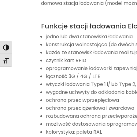
domowa stacja ładowania (model można 
Funkcje stacji ładowania Elo
jedno lub dwa stanowiska ładowania
konstrukcja wolnostojąca (do dwóch s
Toggle High Contrast
każde ze stanowisk ładowania realizuj
czytnik kart RFID
Toggle Font size
oprogramowanie ładowarki zapewniają
łączność 3G / 4G / LTE
wtyczki ładowania Type 1 i/lub Type 2
wygodne uchwyty do odkładania kabl
ochrona przeciwprzepięciowa
ochrona przeciążeniowa i zwarciowa
rozbudowana ochrona przeciwporaż
możliwość dostosowania oprogramow
kolorystyka: paleta RAL