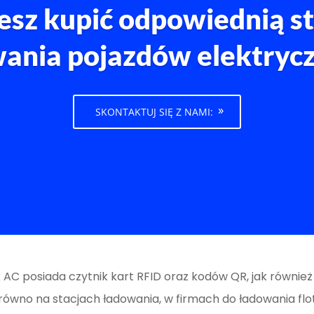
esz kupić odpowiednią st
ania pojazdów elektryc
SKONTAKTUJ SIĘ Z NAMI:
AC posiada czytnik kart RFID oraz kodów QR, jak również 
zarówno na stacjach ładowania, w firmach do ładowania fl