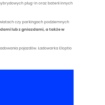
ybrydowych plug-in oraz baterii innych
 wiatach czy parkingach podziemnych
odami lub z gniazdami, a także w
 ładowania pojazdów. Ładowarka Eloptio