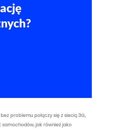
ację
znych?
bez problemu połączy się z siecią 3G,
ot samochodów, jak również jako