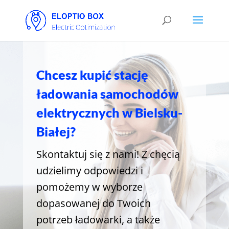
Chcesz kupić stację
ładowania samochodów
elektrycznych w Bielsku-
Białej?
Skontaktuj się z nami! Z chęcią
udzielimy odpowiedzi i
pomożemy w wyborze
dopasowanej do Twoich
potrzeb ładowarki, a także