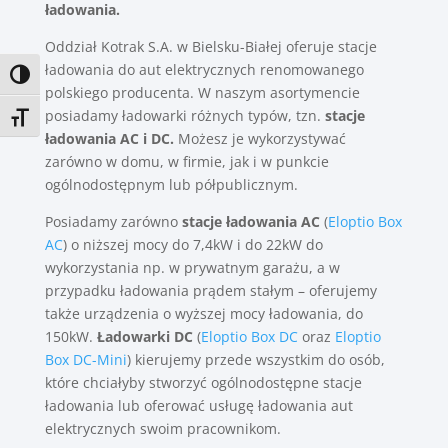
ładowania.
Oddział Kotrak S.A. w Bielsku-Białej oferuje stacje
ładowania do aut elektrycznych renomowanego
Toggle High Contrast
polskiego producenta. W naszym asortymencie
posiadamy ładowarki różnych typów, tzn.
stacje
Toggle Font size
ładowania AC i DC.
Możesz je wykorzystywać
zarówno w domu, w firmie, jak i w punkcie
ogólnodostępnym lub półpublicznym.
Posiadamy zarówno
stacje ładowania AC
(
Eloptio Box
AC
) o niższej mocy do 7,4kW i do 22kW do
wykorzystania np. w prywatnym garażu, a w
przypadku ładowania prądem stałym – oferujemy
także urządzenia o wyższej mocy ładowania, do
150kW.
Ładowarki DC
(
Eloptio Box DC
oraz
Eloptio
Box DC-Mini
) kierujemy przede wszystkim do osób,
które chciałyby stworzyć ogólnodostępne stacje
ładowania lub oferować usługę ładowania aut
elektrycznych swoim pracownikom.