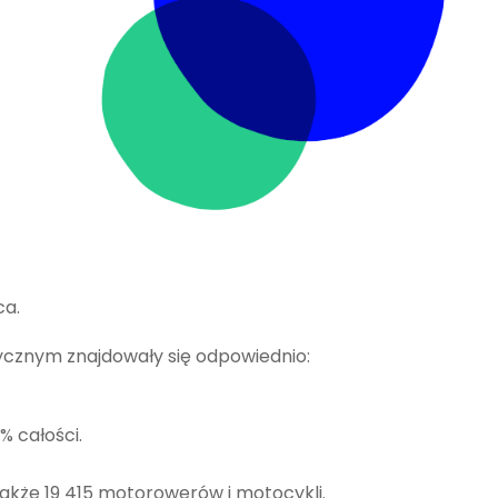
ca.
znym znajdowały się odpowiednio:
% całości.
 także
19 415
motorowerów i motocykli.