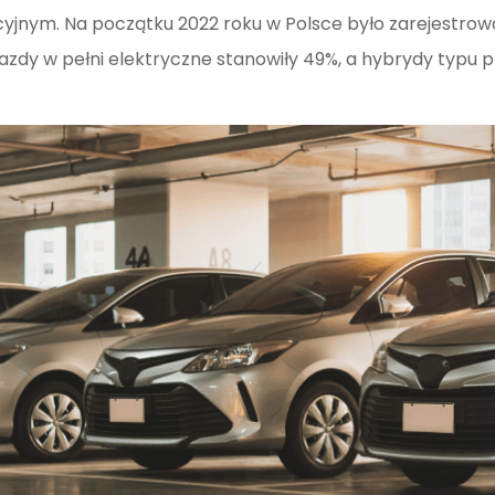
acyjnym. Na początku 2022 roku w Polsce było zarejest
y w pełni elektryczne stanowiły 49%, a hybrydy typu plu