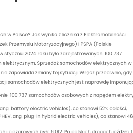
ch w Polsce? Jak wynika z licznika z Elektromobilności
zek Przemysłu Motoryzacyjnego) i PSPA (Polskie
 w styczniu 2024 roku było zarejestrowanych
100 737
m elektrycznym. Sprzedaż samochodów elektrycznych w
 nie zapowiada zmiany tej sytuacji. Wręcz przeciwnie, gdy
tracji samochodów elektrycznych jest naprawdę imponują
onie
100 737
samochodów osobowych z napędem elektryc
ang. battery electric vehicles), co stanowi 52% całości,
EV, ang. plug-in hybrid electric vehicles), co stanowi 48
h i ciężarowych było
6 012
. Po polskich drogach jeździło