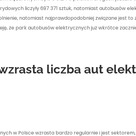
rydowych liczyły
697 371
sztuk, natomiast autobusów el
wolnienie, natomiast najprawdopodobniej związane jest to 
ieję, że park autobusów elektrycznych już wkrótce zaczn
wzrasta liczba aut elek
znych w Polsce wzrasta bardzo regularnie i jest sektore