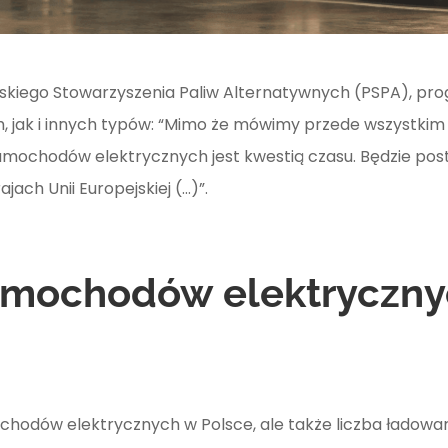
lskiego Stowarzyszenia Paliw Alternatywnych (PSPA), pro
jak i innych typów: “Mimo że mówimy przede wszystkim
amochodów elektrycznych jest kwestią czasu. Będzie pos
jach Unii Europejskiej (…)”.
amochodów elektrycznyc
amochodów elektrycznych w Polsce, ale także liczba ładow