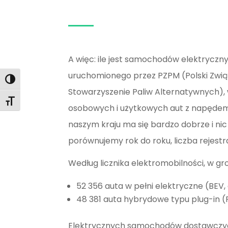
A więc: ile jest samochodów elektryczny
uruchomionego przez PZPM (Polski Zwią
Toggle High Contrast
Stowarzyszenie Paliw Alternatywnych),
Toggle Font size
osobowych i użytkowych aut z napęde
naszym kraju ma się bardzo dobrze i nic
porównujemy rok do roku, liczba rejes
Według licznika elektromobilności, w gr
52 356
auta w pełni elektryczne (BEV, 
48 381
auta hybrydowe typu plug-in (PH
Elektrycznych samochodów dostawczyc