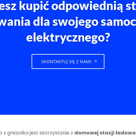
esz kupić odpowiednią st
wania dla swojego samo
elektrycznego?
SKONTAKTUJ SIĘ Z NAMI:
 z gniazdka jest skorzystanie z
domowej stacji ładowa