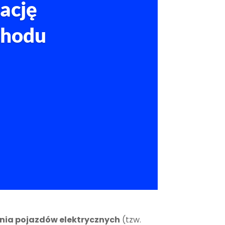
ację
chodu
nia pojazdów elektrycznych
(tzw.