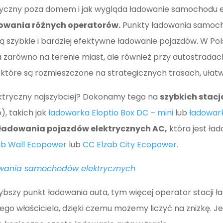
yczny poza domem i jak wygląda ładowanie samochodu 
dowania różnych operatorów.
Punkty ładowania samoch
ą szybkie i bardziej efektywne ładowanie pojazdów. W Po
 zarówno na terenie miast, ale również przy autostradach
tóre są rozmieszczone na strategicznych trasach, ułat
tryczny najszybciej? Dokonamy tego na
szybkich stac
), takich jak
ładowarka Eloptio Box DC – mini
lub
ładowark
 ładowania pojazdów elektrycznych AC,
która jest ła
ab Wall Ecopower
lub
CC Elzab City Ecopower
.
dowania samochodów elektrycznych
zybszy punkt ładowania auta, tym więcej operator stacji 
go właściciela, dzięki czemu możemy liczyć na zniżkę. J