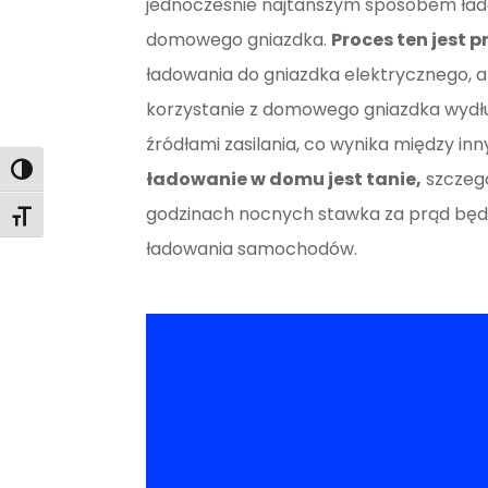
jednocześnie najtańszym sposobem ład
domowego gniazdka.
Proces ten jest p
ładowania do gniazdka elektrycznego, 
korzystanie z domowego gniazdka wydł
źródłami zasilania, co wynika między inn
Toggle High Contrast
ładowanie w domu jest tanie,
szczegó
godzinach nocnych stawka za prąd będz
Toggle Font size
ładowania samochodów.