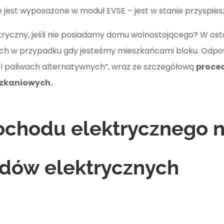
 ile jest wyposażone w moduł EVSE – jest w stanie przyspie
yczny, jeśli nie posiadamy domu wolnostojącego? W osta
h w przypadku gdy jesteśmy mieszkańcami bloku. Odpow
i i paliwach alternatywnych”, wraz ze szczegółową
proced
szkaniowych.
hodu elektrycznego na
zdów elektrycznych